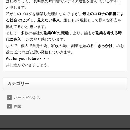
はじめまして、
長崎県の片田舎でメディア運営を営ん
でいるナルト
と申します。
私がこのブログを構築した理由なんで
すが、
最近のコロナの影響によ
る社会
のヒズミ、見えない将来
、誰しもが
現状として様々な不安を
抱えてるかと
思います。
そして、多数の会社の
副業OKの風潮
に
より、誰もが
副業を考える時
代に突入
したのだと感じています。
なので、個人で自身の為、家族の為に
副業を始める
「きっかけ」
のお
役に
立てればと思い発信していきます。
Act for your future・・・
共に進んでいきましょう。
カテゴリー
ネットビジネス
副業